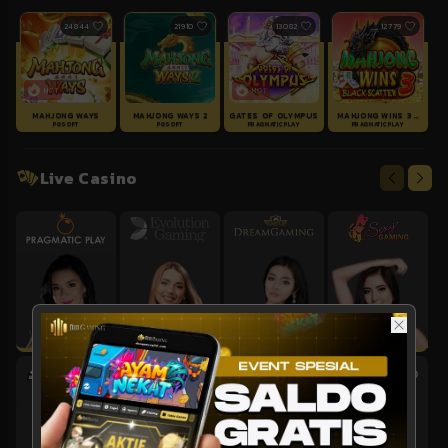
24844
21910
13082
12779
HOT
HOT
MAHJONG WAYS
MAHJONG WAYS 2
GATES OF OLYMPUS
MAHJONG WINS 3 -
G
PGSOFT
PGSOFT
PRAGMATIC PLAY
PRAGMATIC PLAY
BLACK SCATTER
Live Casino