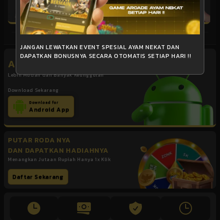
JANGAN LEWATKAN EVENT SPESIAL AYAM NEKAT DAN
DAPATKAN BONUSNYA SECARA OTOMATIS SETIAP HARI !!
APLIKASI
DUO GAMING
Lebih Mudah dan Banyak Keunggulan
Download Sekarang
Download for
Android App
PUTAR RODA NYA
DAN DAPATKAN HADIAHNYA
Menangkan Jutaan Rupiah Hanya 1x Klik
Daftar Sekarang