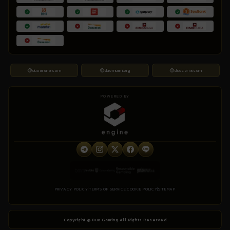
8
Tentang DUOGAMING dan Komitmen Layanan Berkelanjutan
9
Kesimpulan
Layanan Utama Duogaming yang Komprehensif
Game Togel Internasional
Berbagai jenis permainan togel dari pasar internasional telah
duoarena.com
duomurni.org
duoceria.com
disediakan melalui
halaman togel khusus
untuk memenuhi
kebutuhan para penggemar judi angka. Sistem taruhan mudah
diakses telah dikembangkan dengan interface user-friendly
POWERED BY
yang sangat intuitif. Keunggulan togel online yang tersedia
meliputi:
Berbagai pilihan pasar togel internasional terpercaya telah
dikurasi
Sistem taruhan fleksibel dengan kombinasi angka mudah
telah dirancang
Hadiah jackpot besar dengan odds kompetitif telah disiapkan
CASHBACK TOGEL UP TO 1%
untuk member aktif telah
dialokasikan
PRIVACY POLICY
|
TERMS OF SERVICE
|
COOKIE POLICY
|
SITEMAP
Update hasil keluaran secara real-time telah diintegrasikan
Slot Online Premium
Copyright @
Duo Gaming
All Rights Reserved